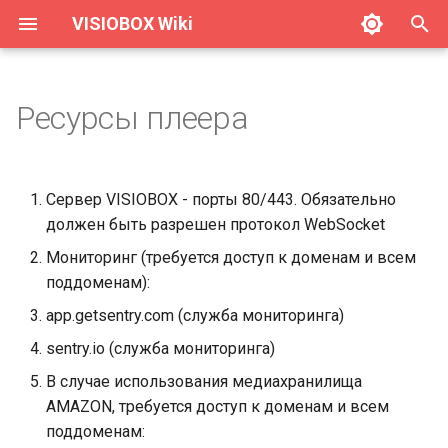
VISIOBOX Wiki
И
н
Ресурсы плеера
Обзор
Обзор
Принципы интеграции
Куда отправить документы
Обзор
Обзор
Обзор
и
ц
Рекламный режим
Функциональные
Внешние данные
Быстрый старт
Установка
Philips 42BDL5055P
Сервер VISIOBOX - порты 80/443. Обязательно
возможности
и
должен быть разрешен протокол WebSocket
Приложения и
HTML-страницы с данными
Мультиверсионный
История версий
Как прошить устройство
а
зонирование
Windows
Мониторинг (требуется доступ к доменам и всем
контент
Сервер потока данных
поддоменам):
Решение кейсов
л
Android
Филлеры
app.getsentry.com (служба мониторинга)
и
Логи воспроизведения
Проблемы и решения
sentry.io (служба мониторинга)
з
Linux x86
Случайные филлеры
Триггерные плейлисты
Сворачивание на время
В случае использования медиахранилища
а
Raspberry Pi
Полезные хаки
AMAZON, требуется доступ к доменам и всем
ц
Переменные плееров
поддоменам: