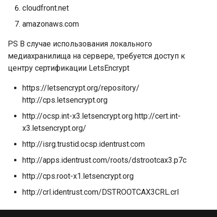
Samsung SSSP/Tizen
и
cloudfront.net
Составные источники
amazonaws.com
я
LG WebOS
данных
п
PS В случае использования локального
медиахранилища на сервере, требуется доступ к
о
центру сертификации LetsEncrypt
и
https://letsencrypt.org/repository/
с
http://cps.letsencrypt.org
к
http://ocsp.int-x3.letsencrypt.org http://cert.int-
x3.letsencrypt.org/
а
http://isrg.trustid.ocsp.identrust.com
http://apps.identrust.com/roots/dstrootcax3.p7c
http://cps.root-x1.letsencrypt.org
http://crl.identrust.com/DSTROOTCAX3CRL.crl