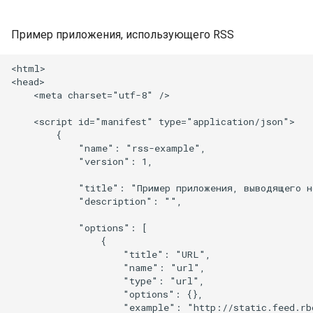
Пример приложения, использующего RSS
<html>

<head>

    <meta charset="utf-8" />

    <script id="manifest" type="application/json">

        {

            "name": "rss-example",

            "version": 1,

            "title": "Пример приложения, выводящего но
            "description": "",

            "options": [

                {

                    "title": "URL",

                    "name": "url",

                    "type": "url",

                    "options": {},

                    "example": "http://static.feed.rbc