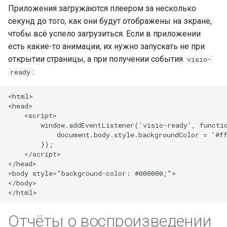
Приложения загружаются плеером за несколько
секунд до того, как они будут отображены на экране,
чтобы всё успело загрузиться. Если в приложении
есть какие-то анимации, их нужно запускать не при
открытии страницы, а при получении события
visio-
:
ready
<html>

<head>

    <script>

        window.addEventListener('visio-ready', functio
            document.body.style.backgroundColor = '#ff
        });

    </script>

</head>

<body style="background-color: #000000;">

</body>

Отчёты о воспроизведении