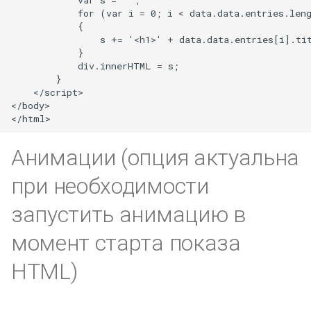
            for (var i = 0; i < data.data.entries.leng
            {

                s += '<h1>' + data.data.entries[i].ti
            }

            div.innerHTML = s;

        }

    </script>

</body>

Анимации (опция актуальна
при необходимости
запустить анимацию в
момент старта показа
HTML)