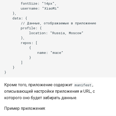
        fontSize: "14px",

        username: "XiaoMi"

    },

    data: {

        // Данные, отображаемые в приложение

        profile: {

            location: "Russia, Moscow"

        },

        repos: [

            {

                name: "mace"

            }

        ]

    }

Кроме того, приложение содержит
,
manifest
описывающий настройки приложения и URL, с
которого оно будет забирать данные.
Пример приложения: