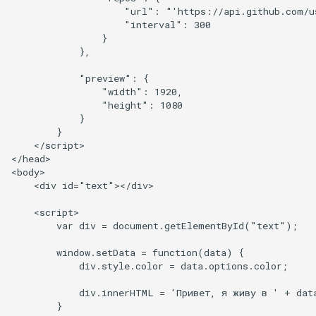
                    "url": "'https://api.github.com/us
                    "interval": 300

                }

            },

            "preview": {

                "width": 1920,

                "height": 1080

            }

        }

    </script>

</head>

<body>

    <div id="text"></div>

    <script>

        var div = document.getElementById("text");

        window.setData = function(data) {

            div.style.color = data.options.color;

            div.innerHTML = 'Привет, я живу в ' + dat
        }
