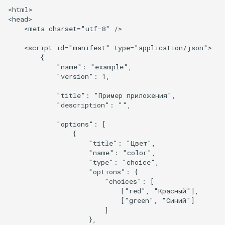
<html>

<head>

    <meta charset="utf-8" />

    <script id="manifest" type="application/json">

        {

            "name": "example",

            "version": 1,

            "title": "Пример приложения",

            "description": "",

            "options": [

                {

                    "title": "Цвет",

                    "name": "color",

                    "type": "choice",

                    "options": {

                        "choices": [

                            ["red", "Красный"],

                            ["green", "Синий"]

                        ]

                    },
