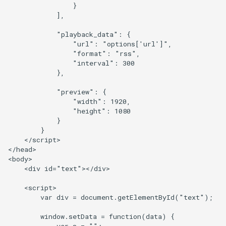
                }

            ],

            "playback_data": {

                "url": "options['url']",

                "format": "rss",

                "interval": 300

            },

            "preview": {

                "width": 1920,

                "height": 1080

            }

        }

    </script>

</head>

<body>

    <div id="text"></div>

    <script>

        var div = document.getElementById("text");

        window.setData = function(data) {

            var s = "";
