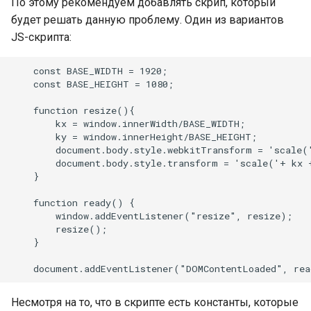
По этому рекомендуем добавлять скрип, который
будет решать данную проблему. Один из вариантов
JS-скрипта:
    const BASE_WIDTH = 1920;

    const BASE_HEIGHT = 1080;

    function resize(){

        kx = window.innerWidth/BASE_WIDTH;

        ky = window.innerHeight/BASE_HEIGHT;

        document.body.style.webkitTransform = 'scale(
        document.body.style.transform = 'scale('+ kx +
    }

    function ready() {

        window.addEventListener("resize", resize);

        resize();

    }

Несмотря на то, что в скрипте есть константы, которые