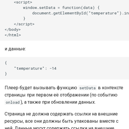
Samsung SSSP/Tizen
    <script>

        window.setData = function(data) {

            document.getElementById("temperature").in
LG WebOS
        }

    </script>

</body>

и данные:
{

    "temperature": -14

Плеер будет вызывать функцию
в контексте
setData
страницы при первом её отображении (по событию
), а также при обновлении данных.
onload
Страница не должна содержать ссылки на внешние
ресурсы, все они должны быть упакованы вместе с
ней. Данные могут содержать ссылки на внешние