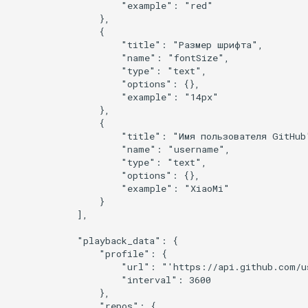
                    "example": "red"

                },

                {

                    "title": "Размер шрифта",

                    "name": "fontSize",

                    "type": "text",

                    "options": {},

                    "example": "14px"

                },

                {

                    "title": "Имя пользователя GitHub"
                    "name": "username",

                    "type": "text",

                    "options": {},

                    "example": "XiaoMi"

                }

            ],

            "playback_data": {

                "profile": {

                    "url": "'https://api.github.com/us
                    "interval": 3600

                },

                "repos": {
